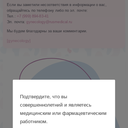
Если вы заметили несоответствия в информации о вас,
обращайтесь по телефону либо по эл. почте:
Тел.:
+7 (999) 894-83-41
Эл. почта:
gynecology@rusmedical.ru
Мы будем благодарны за ваши комментарии.
[gynecology]
Подтвердите, что вы
совершеннолетний и являетесь
медицинским или фармацевтическим
работником.