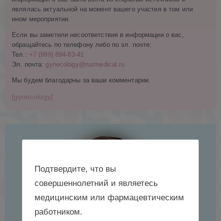
являлась актуальной на момент вашего участия в том или
ином мероприятии.
Если вы заметили несоответствия в информации о вас,
обращайтесь по телефону либо по эл. почте:
Тел.:
+7 (999) 894-83-41
Эл. почта:
gynecology@rusmedical.ru
Мы будем благодарны за ваши комментарии.
[gynecology]
Подтвердите, что вы
совершеннолетний и являетесь
медицинским или фармацевтическим
работником.