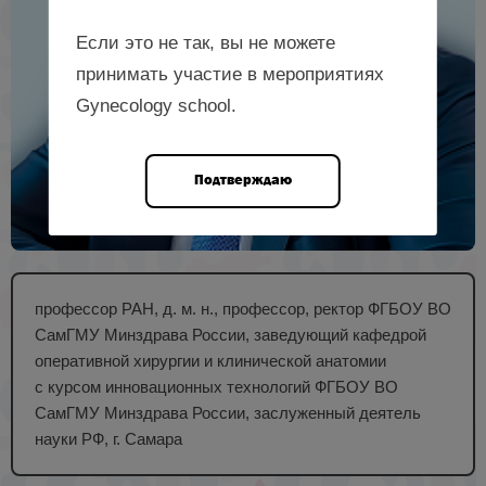
Если это не так, вы не можете
принимать участие в мероприятиях
Gynecology school.
Подтверждаю
профессор РАН, д. м. н., профессор, ректор ФГБОУ ВО
СамГМУ Минздрава России, заведующий кафедрой
оперативной хирургии и клинической анатомии
с курсом инновационных технологий ФГБОУ ВО
СамГМУ Минздрава России, заслуженный деятель
науки РФ, г. Самара