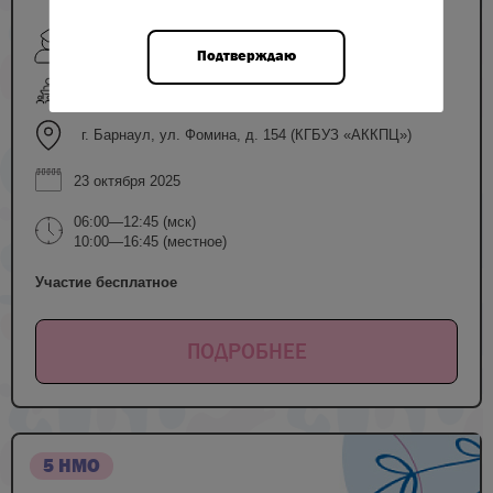
Колядо О.В., Молчанова И.В., Ремнева О.В.,
Подтверждаю
Антошкина Л.В., Гончарук О.Д. и др.
очный формат
г. Барнаул, ул. Фомина, д. 154 (КГБУЗ «АККПЦ»)
23 октября 2025
06:00—12:45 (мск)
10:00—16:45 (местное)
Участие бесплатное
ПОДРОБНЕЕ
5 НМО