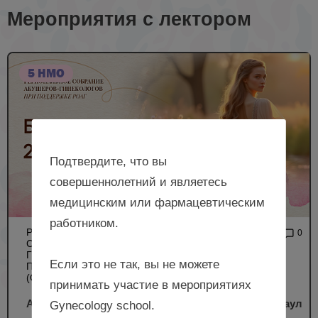
Мероприятия с лектором
5 НМО
Подтвердите, что вы
совершеннолетний и являетесь
медицинским или фармацевтическим
работником.
РЕГИОНАЛЬНОЕ
4 046
0
СОБРАНИЕ АКУШЕРОВ-
ГИНЕКОЛОГОВ ПРИ
Если это не так, вы не можете
ПОДДЕРЖКЕ РОАГ
(ОЧНЫЙ ФОРМАТ)
принимать участие в мероприятиях
Алтайский форум акушеров-гинекологов, г. Барнаул
Gynecology school.