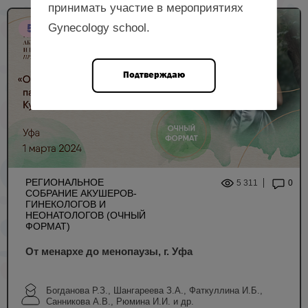
принимать участие в мероприятиях
5 НМО
Gynecology school.
Подтверждаю
РЕГИОНАЛЬНОЕ
5 311
0
СОБРАНИЕ АКУШЕРОВ-
ГИНЕКОЛОГОВ И
НЕОНАТОЛОГОВ (ОЧНЫЙ
ФОРМАТ)
От менархе до менопаузы, г. Уфа
Богданова Р.З., Шангареева З.А., Фаткуллина И.Б.,
Санникова А.В., Рюмина И.И. и др.