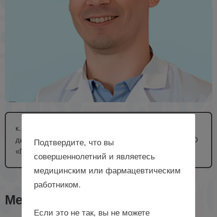
к. м. н., заведующий Региональным акушерским
дистанционным консультативным центром ГБУЗ НСО
Подтвердите, что вы
«ГНОКБ», г. Новосибирск
совершеннолетний и являетесь
медицинским или фармацевтическим
работником.
Мероприятия с лектором
Если это не так, вы не можете