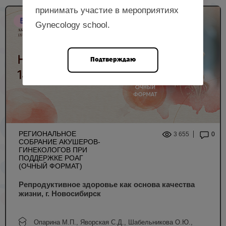
принимать участие в мероприятиях
5 НМО
Gynecology school.
Подтверждаю
РЕГИОНАЛЬНОЕ
3 655
0
СОБРАНИЕ АКУШЕРОВ-
ГИНЕКОЛОГОВ ПРИ
ПОДДЕРЖКЕ РОАГ
(ОЧНЫЙ ФОРМАТ)
Репродуктивное здоровье как основа качества
жизни, г. Новосибирск
Опарина М.П., Яворская С.Д., Шабельникова О.Ю.,