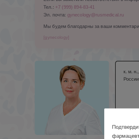
Тел.:
+7 (999) 894-83-41
Эл. почта:
gynecology@rusmedical.ru
Мы будем благодарны за ваши комментари
[gynecology]
к. м. 
России,
Подтверди
фармацевт