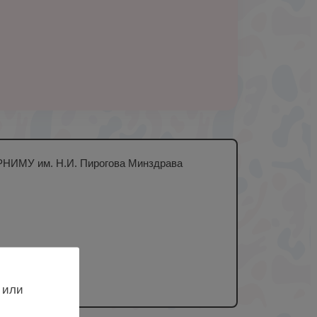
О РНИМУ им. Н.И. Пирогова Минздрава
 или