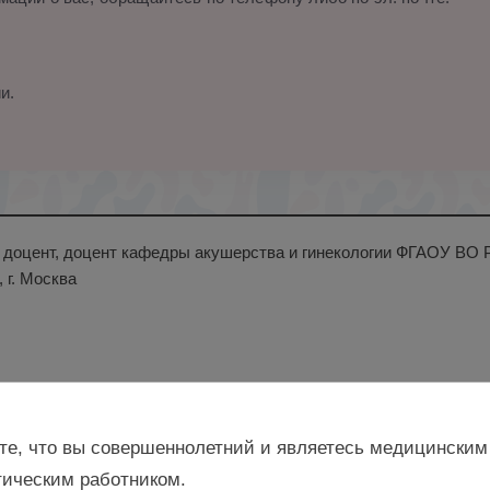
и.
н., доцент, доцент кафедры акушерства и гинекологии ФГАОУ В
 г. Москва
те, что вы совершеннолетний и являетесь медицинским
ическим работником.