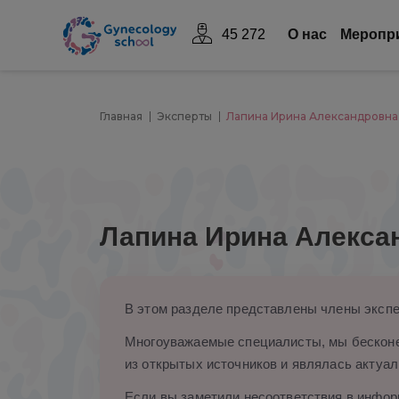
45 272
О нас
Mеропр
Главная
Эксперты
Лапина Ирина Александровна
Лапина Ирина Алекса
В этом разделе представлены члены экспе
Многоуважаемые специалисты, мы бесконе
из открытых источников и являлась актуал
Если вы заметили несоответствия в информ