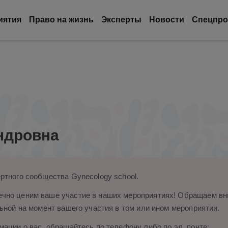
иятия
Право на жизнь
Эксперты
Новости
Спецпро
ндровна
ртного сообщества Gynecology school.
чно ценим ваше участие в наших мероприятиях! Обращаем вни
ьной на момент вашего участия в том или ином мероприятии.
ации о вас, обращайтесь по телефону либо по эл. почте: