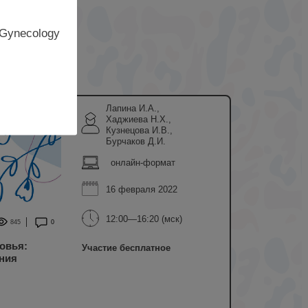
 Gynecology
Лапина И.А.,
Хаджиева Н.Х.,
Кузнецова И.В.,
Бурчаков Д.И.
онлайн-формат
16 февраля 2022
12:00—16:20 (мск)
845
0
овья:
Участие бесплатное
ния