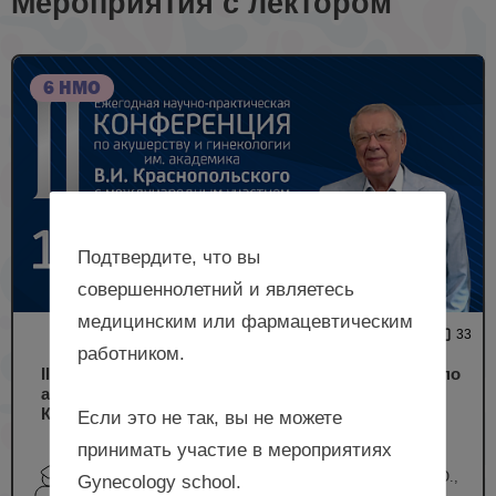
Мероприятия с лектором
6 НМО
Подтвердите, что вы
совершеннолетний и являетесь
медицинским или фармацевтическим
11 241
33
работником.
II Ежегодная научно-практическая конференция по
акушерству и гинекологии им академика В.И.
Краснопольского с международным участием
Если это не так, вы не можете
принимать участие в мероприятиях
Шмаков Р.Г., Андреева Е.Н., Шакая М.Н., Пушкарь Д.Ю.,
Gynecology school.
Прокопенко Е.И. и др.