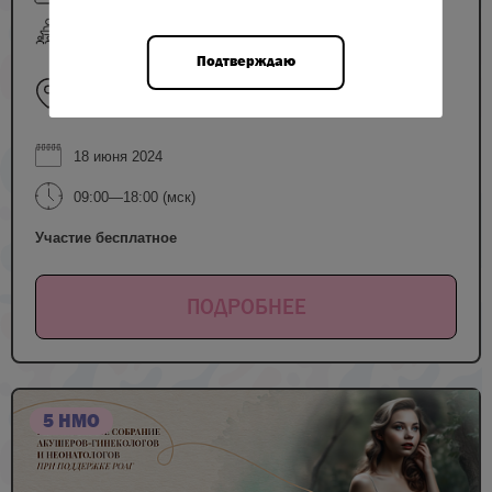
очный формат
Подтверждаю
г. Москва, площадь Европы, д.2, Radisson
Slavyanskaya Hotel & Business Center. Зал
"Чайковский"
18 июня 2024
09:00—18:00 (мск)
Участие бесплатное
ПОДРОБНЕЕ
5 НМО