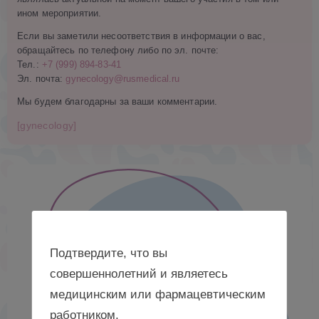
ином мероприятии.
Если вы заметили несоответствия в информации о вас,
обращайтесь по телефону либо по эл. почте:
Тел.:
+7 (999) 894-83-41
Эл. почта:
gynecology@rusmedical.ru
Мы будем благодарны за ваши комментарии.
[gynecology]
Подтвердите, что вы
совершеннолетний и являетесь
медицинским или фармацевтическим
работником.