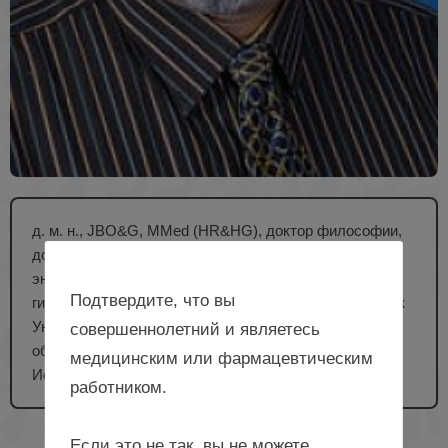
д. м. н., JBO&G, MMed (HR&HG), доктор философии,
доцент кафедры репродуктивной медицины и
эндоскопической хирургии, кафедры акушерства и
Подтвердите, что вы
гинекологии Колледжа медицины и медицинских наук
Университета ОАЭ (UAEU), президент Азиатского
совершеннолетний и являетесь
общества эндометриоза и аденомиоза (ASEA),
медицинским или фармацевтическим
Иордания
работником.
Если это не так, вы не можете