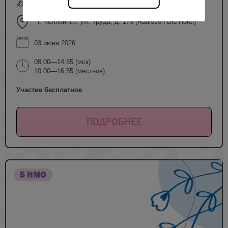
очный формат
г. Челябинск, ул. Труда, д. 179 (Radisson Blu Hotel)
03 июня 2026
08:00—14:55 (мск)
10:00—16:55 (местное)
Участие бесплатное
ПОДРОБНЕЕ
5 НМО