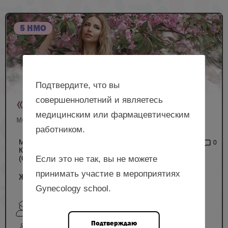
5 НМО
Подтвердите, что вы
совершеннолетний и являетесь
медицинским или фармацевтическим
работником.
МЕЖРЕГИОНАЛЬНАЯ
2 235
0
КОНФЕРЕНЦИЯ РОАГ
Если это не так, вы не можете
(ОЧНЫЙ ФОРМАТ)
принимать участие в мероприятиях
Женское здоровье, г. Челябинск
Gynecology school.
Марченкова Л.А., Смольникова Л.А., Сафронова Л.Е.,
Сафронов О.В., Нуждина Е.В. и др.
Подтверждаю