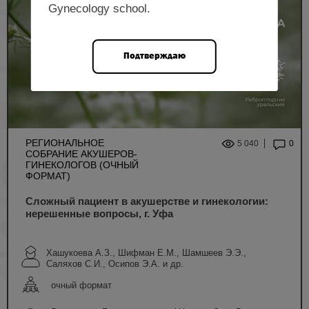
Gynecology school.
Подтверждаю
РЕГИОНАЛЬНОЕ
5 040
0
СОБРАНИЕ АКУШЕРОВ-
ГИНЕКОЛОГОВ (ОЧНЫЙ
ФОРМАТ)
Сложный пациент в акушерстве и гинекологии:
нерешенные вопросы, г. Уфа
Хашукоева А.З., Шифман Е.М., Шамшеев Э.Э.,
Саляхов С.И., Осипов Э.А. и др.
очный формат