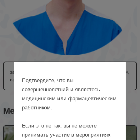
заведующий родильным отделением «Клиники БГМУ»,
врач – акушер-гинеколог, г. Уфа
Подтвердите, что вы
совершеннолетний и являетесь
медицинским или фармацевтическим
работником.
Мероприятия с лектором
Если это не так, вы не можете
принимать участие в мероприятиях