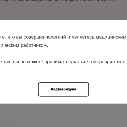
и.
те, что вы совершеннолетний и являетесь медицинским
ическим работником.
е так, вы не можете принимать участие в мероприятиях
тель кафедры акушерства и гинекологии ПИУВ – филиала ФГ
 акушер-гинеколог ГБУЗ «Пензенский городской родильный дом»,
Подтверждаю