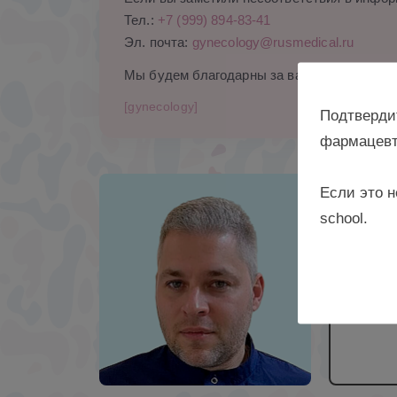
Тел.:
+7 (999) 894-83-41
Эл. почта:
gynecology@rusmedical.ru
Мы будем благодарны за ваши комментари
[gynecology]
Подтверди
фармацевт
Если это н
соиска
school.
врач –