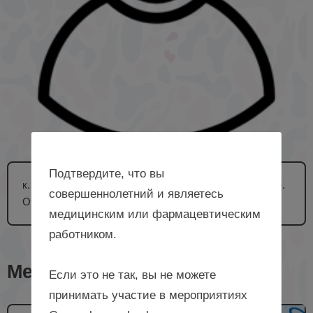
Подтвердите, что вы
к. м. н., ученый секретарь ФГБНУ «НИИ АГиР им. Д.О.
совершеннолетний и являетесь
Отта», врач акушер-гинеколог, г. Санкт-Петербург.
медицинским или фармацевтическим
работником.
Мероприятия с лектором
Если это не так, вы не можете
принимать участие в мероприятиях