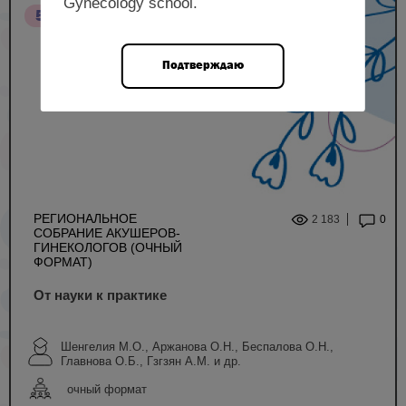
Gynecology school.
5 НМО
Подтверждаю
РЕГИОНАЛЬНОЕ
2 183
0
СОБРАНИЕ АКУШЕРОВ-
ГИНЕКОЛОГОВ (ОЧНЫЙ
ФОРМАТ)
От науки к практике
Шенгелия М.О., Аржанова О.Н., Беспалова О.Н.,
Главнова О.Б., Гзгзян А.М. и др.
очный формат