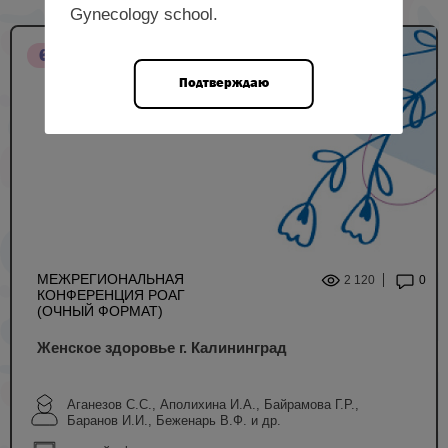
Gynecology school.
6 НМО
Подтверждаю
МЕЖРЕГИОНАЛЬНАЯ
2 120
0
КОНФЕРЕНЦИЯ РОАГ
(ОЧНЫЙ ФОРМАТ)
Женское здоровье г. Калининград
Аганезов С.С., Аполихина И.А., Байрамова Г.Р.,
Баранов И.И., Беженарь В.Ф. и др.