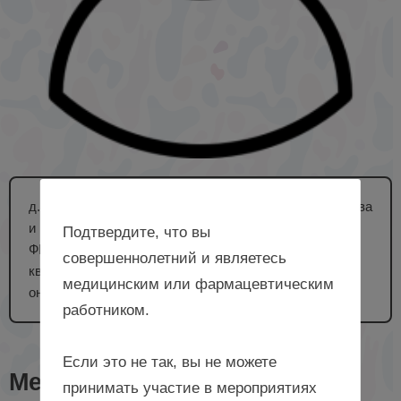
д. м. н., профессор, заведующий кафедрой акушерства
и гинекологии, Институт медицины и наука жизни
Подтвердите, что вы
ФГАОУ ВО «БФУ им. И. Канта», врач высшей
совершеннолетний и являетесь
квалификационной категории, акушер-гинеколог,
медицинским или фармацевтическим
онколог, г. Калининград
работником.
Если это не так, вы не можете
Мероприятия с лектором
принимать участие в мероприятиях