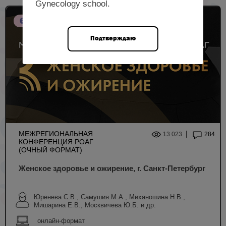
Gynecology school.
6 НМО
Подтверждаю
МЕЖРЕГИОНАЛЬНАЯ
13 023
284
КОНФЕРЕНЦИЯ РОАГ
(ОЧНЫЙ ФОРМАТ)
Женское здоровье и ожирение, г. Санкт-Петербург
Юренева С.В., Самушия М.А., Миханошина Н.В.,
Мишарина Е.В., Москвичева Ю.Б. и др.
онлайн-формат