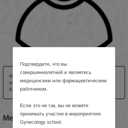
Подтвердите, что вы
совершеннолетний и являетесь
врач – анестезиолог-реаниматолог отделения
медицинским или фармацевтическим
анестезиологии и реанимации ФГБУ «НМИЦ АГП им.
работником.
В.И. Кулакова» Минздрава России, г. Москва
Если это не так, вы не можете
принимать участие в мероприятиях
Мероприятия с лектором
Gynecology school.