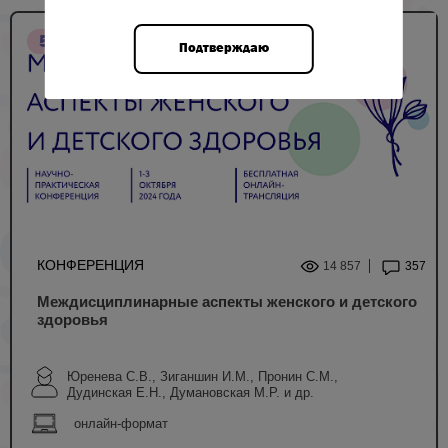
5 НМО
Подтверждаю
КОНФЕРЕНЦИЯ
14 857
357
Междисциплинарные аспекты женского и детского
здоровья
Юренева С.В., Зиганшин И.М., Пронин С.М.,
Дудинская Е.Н., Думановская М.Р. и др.
онлайн-формат