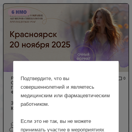
6 НМО
Подтвердите, что вы
РЕГИОНАЛЬНОЕ
2 926
0
СОБРАНИЕ АКУШЕРОВ-
совершеннолетний и являетесь
ГИНЕКОЛОГОВ (ОЧНЫЙ
ФОРМАТ)
медицинским или фармацевтическим
Здоровье женщины в фокусе внимания, г.
работником.
Красноярск
Если это не так, вы не можете
Будиловская О.В., Молгачев А.А., Крижановская Е.В.,
принимать участие в мероприятиях
Макаренко Т.А., Потапова Е.В. и др.