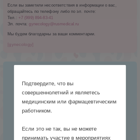
Если вы заметили несоответствия в информации о вас,
обращайтесь по телефону либо по эл. почте:
Тел.:
+7 (999) 894-83-41
Эл. почта:
gynecology@rusmedical.ru
Мы будем благодарны за ваши комментарии.
[gynecology]
Подтвердите, что вы
совершеннолетний и являетесь
медицинским или фармацевтическим
работником.
Если это не так, вы не можете
принимать участие в мероприятиях