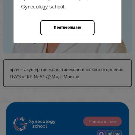
Gynecology school.
Подтверждаю
врач – акушер-гинеколог гинекологического отделения
ГБУЗ «ГКБ № 52 ДЗМ», г. Москва
Написать нам