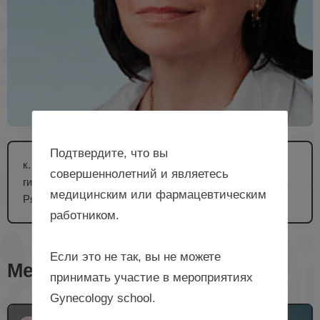
Подтвердите, что вы
к. м. н., доцент, доцент кафедры акушерства и
совершеннолетний и являетесь
гинекологии ФГБОУ ВО РязГМУ Минздрава России, г.
медицинским или фармацевтическим
Рязань
работником.
Если это не так, вы не можете
Мероприятия с лектором
принимать участие в мероприятиях
Gynecology school.