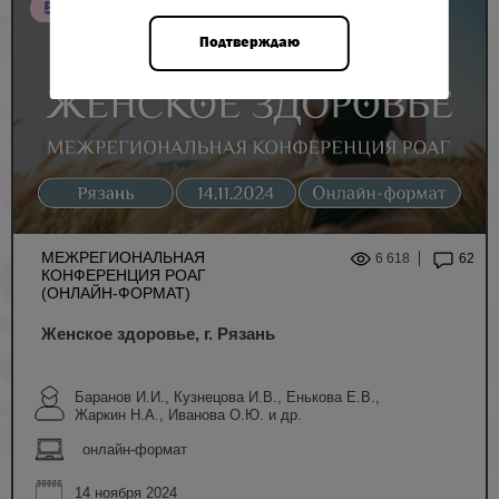
5 НМО
Подтверждаю
МЕЖРЕГИОНАЛЬНАЯ
6 618
62
КОНФЕРЕНЦИЯ РОАГ
(ОНЛАЙН-ФОРМАТ)
Женское здоровье, г. Рязань
Баранов И.И., Кузнецова И.В., Енькова Е.В.,
Жаркин Н.А., Иванова О.Ю. и др.
онлайн-формат
14 ноября 2024