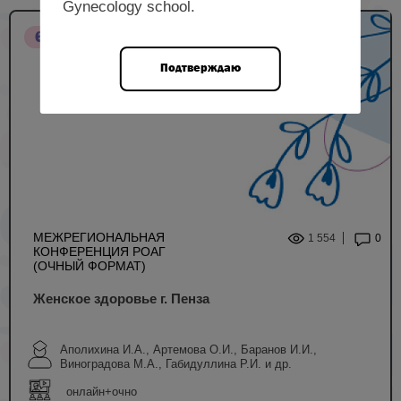
Gynecology school.
6 НМО
Подтверждаю
МЕЖРЕГИОНАЛЬНАЯ
1 554
0
КОНФЕРЕНЦИЯ РОАГ
(ОЧНЫЙ ФОРМАТ)
Женское здоровье г. Пенза
Аполихина И.А., Артемова О.И., Баранов И.И.,
Виноградова М.А., Габидуллина Р.И. и др.
онлайн+очно