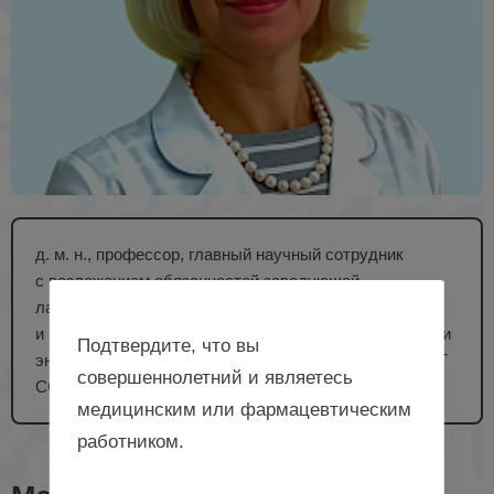
д. м. н., профессор, главный научный сотрудник
с возложением обязанностей заведующей
лабораторией клинико-популяционных
и профилактических исследований терапевтических и
Подтвердите, что вы
эндокринных заболеваний НИИТПМ – филиала ИЦиГ
совершеннолетний и являетесь
СО РАН, г. Новосибирск
медицинским или фармацевтическим
работником.