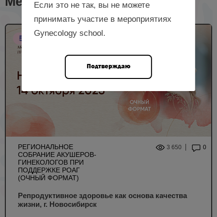
Мероприятия с лектором
Если это не так, вы не можете
принимать участие в мероприятиях
Gynecology school.
5 НМО
Подтверждаю
РЕГИОНАЛЬНОЕ
3 650
0
СОБРАНИЕ АКУШЕРОВ-
ГИНЕКОЛОГОВ ПРИ
ПОДДЕРЖКЕ РОАГ
(ОЧНЫЙ ФОРМАТ)
Репродуктивное здоровье как основа качества
жизни, г. Новосибирск