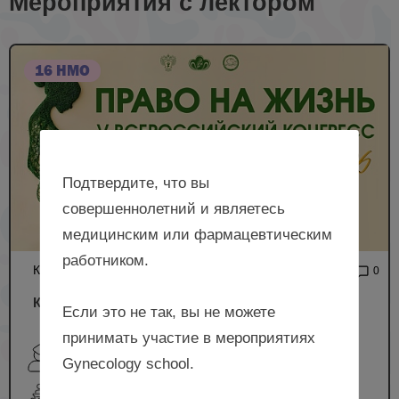
Мероприятия с лектором
16 НМО
Подтвердите, что вы
совершеннолетний и являетесь
медицинским или фармацевтическим
работником.
КОНГРЕСС
22 710
0
Конгресс «Право на жизнь»
Если это не так, вы не можете
принимать участие в мероприятиях
Юренева С.В., Самофалова О.В., Бадикова Н.С.,
Gynecology school.
Байрамова Г.Р., Баранов И.И. и др.
очный формат