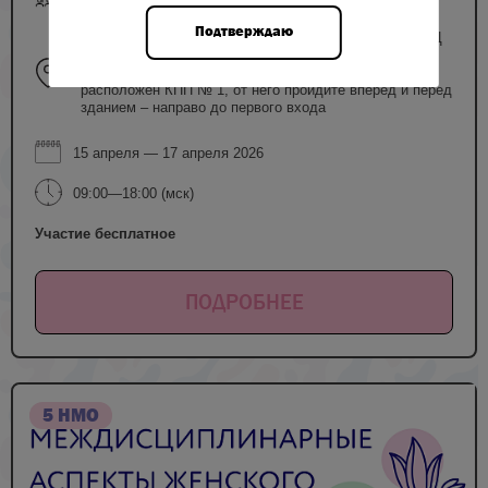
Подтверждаю
г. Москва, ул. Академика Опарина, д. 4 (ФГБУ «НМИЦ
АГП им. В.И. Кулакова» Минздрава России). Схема
прохода на Конгресс: со стороны ул. Островитянова
расположен КПП № 1, от него пройдите вперед и перед
зданием – направо до первого входа
15 апреля — 17 апреля 2026
09:00—18:00 (мск)
Участие бесплатное
ПОДРОБНЕЕ
5 НМО