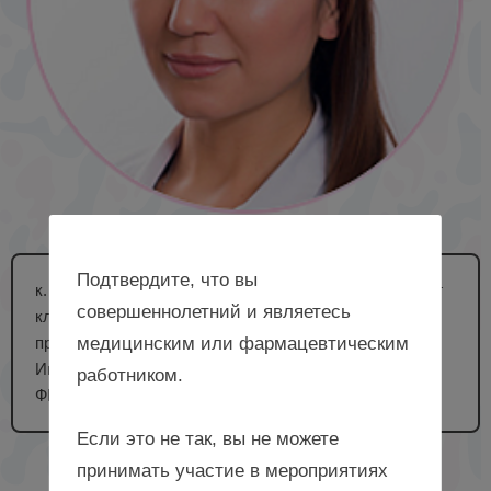
Подтвердите, что вы
к. м. н., заведующая отделением ЭКО, репродуктолог
совершеннолетний и являетесь
клиники «Скандинавия» (АО «АВА-Казань»),
преподаватель кафедры акушерства и гинекологии
медицинским или фармацевтическим
Института фундаментальной медицины и биологии
работником.
ФГАОУ ВО КФУ, г. Казань
Если это не так, вы не можете
принимать участие в мероприятиях