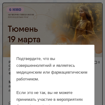
6 НМО
Подтвердите, что вы
РЕГИОНАЛЬНОЕ
3 744
0
совершеннолетний и являетесь
СОБРАНИЕ АКУШЕРОВ-
ГИНЕКОЛОГОВ (ОЧНЫЙ
медицинским или фармацевтическим
ФОРМАТ)
работником.
Метаболическое здоровье женщины как
первоочередная задача акушерской и
гинекологической практики, г. Тюмень
Если это не так, вы не можете
принимать участие в мероприятиях
Швечкова М.В., Пыленко Н.В., Никифоренко А.А.,