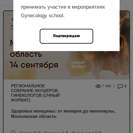
принимать участие в мероприятиях
Gynecology school.
6 НМО
Подтверждаю
РЕГИОНАЛЬНОЕ
7 485
0
СОБРАНИЕ АКУШЕРОВ-
ГИНЕКОЛОГОВ (ОЧНЫЙ
ФОРМАТ)
Здоровье женщины: от менархе до менопаузы,
Московская область