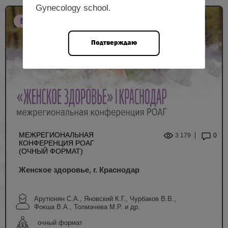
Gynecology school.
5 НМО
Подтверждаю
МЕЖРЕГИОНАЛЬНАЯ
3 179
0
КОНФЕРЕНЦИЯ РОАГ
(ОЧНЫЙ ФОРМАТ)
Женское здоровье, г. Краснодар
Арутюнян С.А., Яновский К.Г., Чурбаков В.В.,
Фокша В.А., Толмачева М.Р. и др.
очный формат