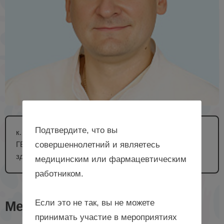
Подтвердите, что вы
к. м. н., заведующий урологическим отделением № 1
ГБУЗ «ККБ № 2», заслуженный работник
совершеннолетний и являетесь
здравоохранения Краснодарского края, г. Краснодар
медицинским или фармацевтическим
работником.
Если это не так, вы не можете
Мероприятия с лектором
принимать участие в мероприятиях