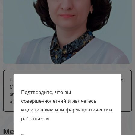
к. м. н., главный внештатный специалист эндокринолог
Министерства здравоохранения Новосибирской
Подтвердите, что вы
области, заведующая эндокринологическим
совершеннолетний и являетесь
отделением ГБУЗ НСО «ГНОКБ», г. Новосибирск
медицинским или фармацевтическим
работником.
Мероприятия с лектором