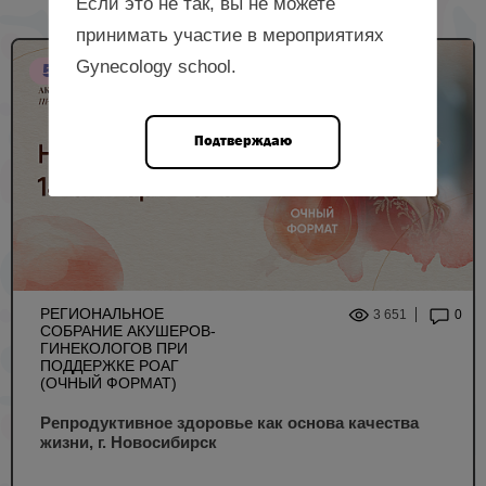
Если это не так, вы не можете
принимать участие в мероприятиях
Gynecology school.
5 НМО
Подтверждаю
РЕГИОНАЛЬНОЕ
3 651
0
СОБРАНИЕ АКУШЕРОВ-
ГИНЕКОЛОГОВ ПРИ
ПОДДЕРЖКЕ РОАГ
(ОЧНЫЙ ФОРМАТ)
Репродуктивное здоровье как основа качества
жизни, г. Новосибирск