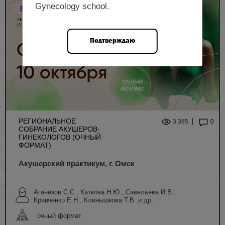
Gynecology school.
5 НМО
Подтверждаю
РЕГИОНАЛЬНОЕ
3 385
0
СОБРАНИЕ АКУШЕРОВ-
ГИНЕКОЛОГОВ (ОЧНЫЙ
ФОРМАТ)
Акушерский практикум, г. Омск
Аганезов С.С., Каткова Н.Ю., Савельева И.В.,
Кравченко Е.Н., Клинышкова Т.В. и др.
очный формат