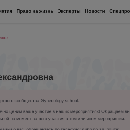
иятия
Право на жизнь
Эксперты
Новости
Спецпро
овна
ександровна
ртного сообщества Gynecology school.
чно ценим ваше участие в наших мероприятиях! Обращаем вни
ьной на момент вашего участия в том или ином мероприятии.
ации о вас, обращайтесь по телефону либо по эл. почте: