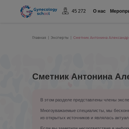
45 272
О нас
Mеропр
Главная
Эксперты
Сметник Антонина Александр
Сметник Антонина Ал
В этом разделе представлены члены экспе
Многоуважаемые специалисты, мы бесконе
из открытых источников и являлась актуал
Если вы заметили несоответствия в информ