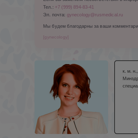
Тел.:
+7 (999) 894-83-41
Эл. почта:
gynecology@rusmedical.ru
Мы будем благодарны за ваши комментари
[gynecology]
к. м. 
Минздр
специа