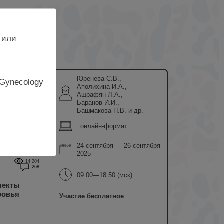
 или
Юренева С.В.,
 Gynecology
Аполихина И.А.,
Ашрафян Л.А.,
Баранов И.И.,
Башмакова Н.В. и др.
онлайн-формат
24 сентября — 26 сентября
2025
14 204
268
09:00—18:50 (мск)
пекты
ровья
Участие бесплатное