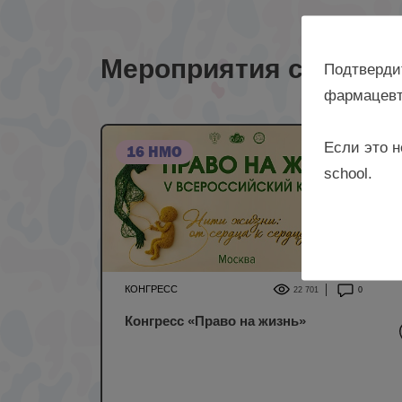
Мероприятия с лекто
Подтверди
фармацевт
Если это н
16 НМО
school.
КОНГРЕСС
22 701
0
Конгресс «Право на жизнь»