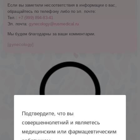
Если вы заметили несоответствия в информации о вас,
обращайтесь по телефону либо по эл. почте:
Тел.:
+7 (999) 894-83-41
Эл. почта:
gynecology@rusmedical.ru
Мы будем благодарны за ваши комментарии.
[gynecology]
Подтвердите, что вы
совершеннолетний и являетесь
медицинским или фармацевтическим