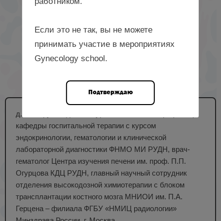
работником.
Если это не так, вы не можете
принимать участие в мероприятиях
Gynecology school.
Подтверждаю
д. м. н., руководитель курса гематологии, профессор
кафедры госпитальной терапии с курсом
эндокринологии, гематологии и клинической
лабораторной диагностики ФНМО МИ РУДН, врач-
гематолог Центра изучения печени им. проф. П.П.
Огурцова КДЦ РУДН, главный научный сотрудник
отделения высокодозной химиотерапии с блоком
трансплантации костного мозга МНИОИ им. П.А.
Герцена – филиала ФГБУ «НМИЦ радиологии»
Минздрава России, г. Москва