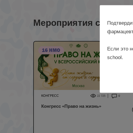
Мероприятия с лекто
Подтверди
фармацевт
Если это н
16 НМО
school.
КОНГРЕСС
22 725
0
Конгресс «Право на жизнь»