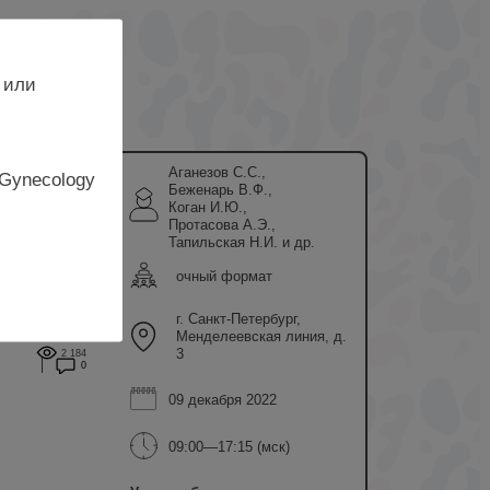
 или
Аганезов С.С.,
 Gynecology
Беженарь В.Ф.,
Коган И.Ю.,
Протасова А.Э.,
Тапильская Н.И. и др.
очный формат
г. Санкт-Петербург,
Менделеевская линия, д.
3
2 184
0
09 декабря 2022
09:00—17:15 (мск)