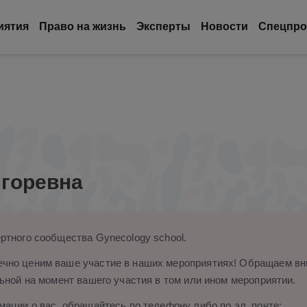
иятия
Право на жизнь
Эксперты
Новости
Спецпро
Игоревна
ртного сообщества Gynecology school.
чно ценим ваше участие в наших мероприятиях! Обращаем вни
ьной на момент вашего участия в том или ином мероприятии.
ации о вас, обращайтесь по телефону либо по эл. почте: