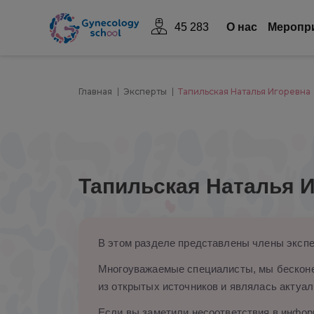
45 283
О нас
Mеропр
Главная
Эксперты
Тапильская Наталья Игоревна
Тапильская Наталья 
В этом разделе представлены члены экспе
Многоуважаемые специалисты, мы бесконе
из открытых источников и являлась актуал
Если вы заметили несоответствия в информ