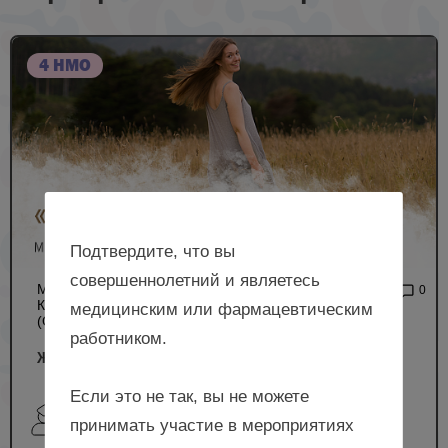
4 НМО
Подтвердите, что вы
совершеннолетний и являетесь
МЕЖРЕГИОНАЛЬНАЯ
2 399
0
КОНФЕРЕНЦИЯ РОАГ
медицинским или фармацевтическим
(ОЧНЫЙ ФОРМАТ)
работником.
Женское здоровье, г. Волгоград
Если это не так, вы не можете
Попова Е.А., Мирошников А.Е., Ленская Т.Д.,
принимать участие в мероприятиях
Гриценко И.А., Амбарцумян Т.Ж. и др.