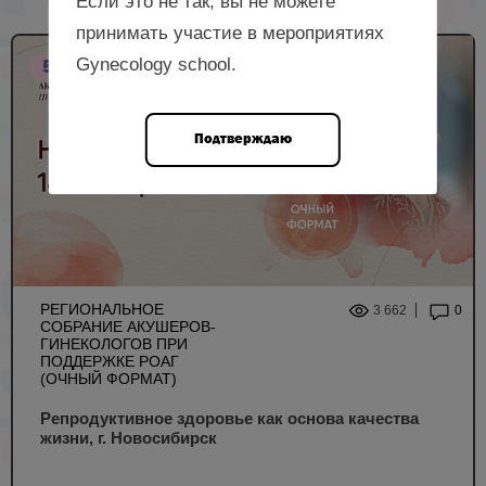
Если это не так, вы не можете
принимать участие в мероприятиях
Gynecology school.
5 НМО
Подтверждаю
РЕГИОНАЛЬНОЕ
3 662
0
СОБРАНИЕ АКУШЕРОВ-
ГИНЕКОЛОГОВ ПРИ
ПОДДЕРЖКЕ РОАГ
(ОЧНЫЙ ФОРМАТ)
Репродуктивное здоровье как основа качества
жизни, г. Новосибирск