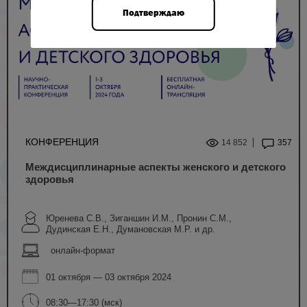
Подтверждаю
КОНФЕРЕНЦИЯ
14 852
357
Междисциплинарные аспекты женского и детского
здоровья
Юренева С.В., Зиганшин И.М., Пронин С.М.,
Дудинская Е.Н., Думановская М.Р. и др.
онлайн-формат
01 октября — 03 октября 2024
08:30—17:30 (мск)