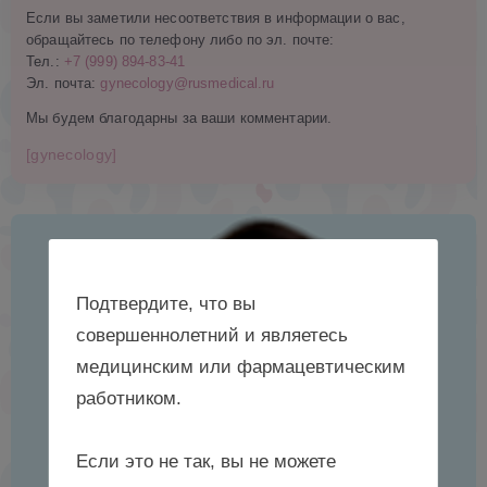
Если вы заметили несоответствия в информации о вас,
обращайтесь по телефону либо по эл. почте:
Тел.:
+7 (999) 894-83-41
Эл. почта:
gynecology@rusmedical.ru
Мы будем благодарны за ваши комментарии.
[gynecology]
Подтвердите, что вы
совершеннолетний и являетесь
медицинским или фармацевтическим
работником.
Если это не так, вы не можете