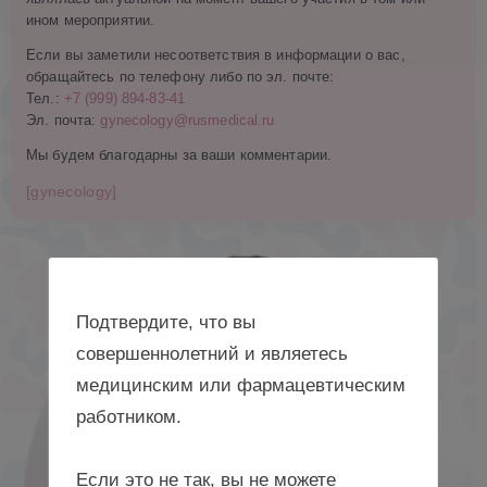
ином мероприятии.
Если вы заметили несоответствия в информации о вас,
обращайтесь по телефону либо по эл. почте:
Тел.:
+7 (999) 894-83-41
Эл. почта:
gynecology@rusmedical.ru
Мы будем благодарны за ваши комментарии.
[gynecology]
Подтвердите, что вы
совершеннолетний и являетесь
медицинским или фармацевтическим
работником.
Если это не так, вы не можете