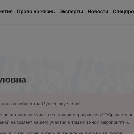
иятия
Право на жизнь
Эксперты
Новости
Спецпро
вловна
ртного сообщества Gynecology school.
чно ценим ваше участие в наших мероприятиях! Обращаем вни
ьной на момент вашего участия в том или ином мероприятии.
ации о вас, обращайтесь по телефону либо по эл. почте: