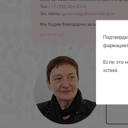
Тел.:
+7 (999) 894-83-41
Эл. почта:
gynecology@rusmedical.ru
Мы будем благодарны за ваши комментари
[gynecology]
Подтверди
фармацевт
Если это н
к. м. 
school.
исслед