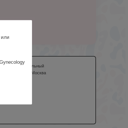
 или
 Gynecology
ссийский национальный
инздрава РФ, г. Москва