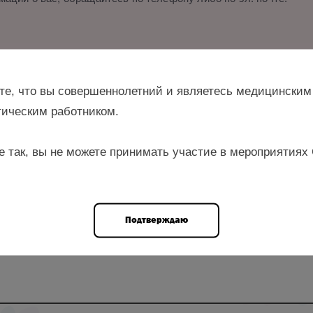
и.
те, что вы совершеннолетний и являетесь медицинским
ическим работником.
е так, вы не можете принимать участие в мероприятиях
н., ассистент кафедры акушерства и гинекологии ФГБОУ ВО «Ро
овательский медицинский университет имени Н. И. Пирогова» М
Подтверждаю