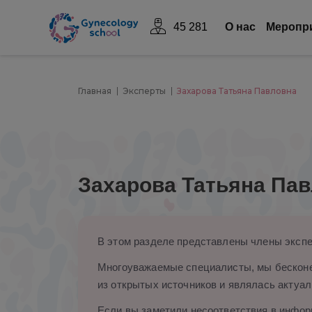
45 281
О нас
Mеропр
Главная
Эксперты
Захарова Татьяна Павловна
Захарова Татьяна Па
В этом разделе представлены члены экспе
Многоуважаемые специалисты, мы бесконе
из открытых источников и являлась актуал
Если вы заметили несоответствия в информ