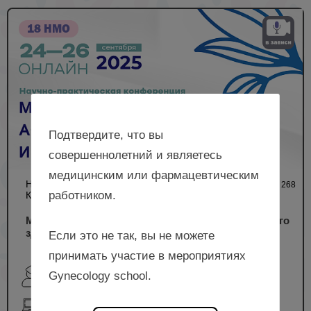
18 НМО
Подтвердите, что вы
совершеннолетний и являетесь
медицинским или фармацевтическим
НАУЧНО-ПРАКТИЧЕСКАЯ
14 218
268
работником.
КОНФЕРЕНЦИЯ
Междисциплинарные аспекты женского и детского
здоровья
Если это не так, вы не можете
принимать участие в мероприятиях
Юренева С.В., Бреслав И.Ю., Думановская М.Р.,
Gynecology school.
Савичева А.М., Нестеров В.Ф. и др.
онлайн-формат