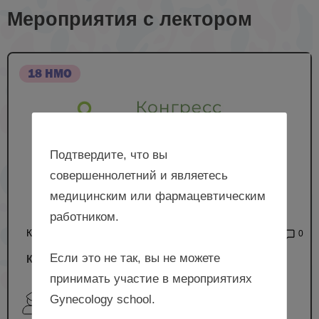
Мероприятия с лектором
18 НМО
Подтвердите, что вы
совершеннолетний и являетесь
медицинским или фармацевтическим
работником.
КОНГРЕСС
20 564
0
Если это не так, вы не можете
Конгресс «Право на жизнь»
принимать участие в мероприятиях
Gynecology school.
Юренева С.В., Сетдикова Г.Р., Андреев А.В.,
Амирасланов Э.Ю., Архипов В.В. и др.