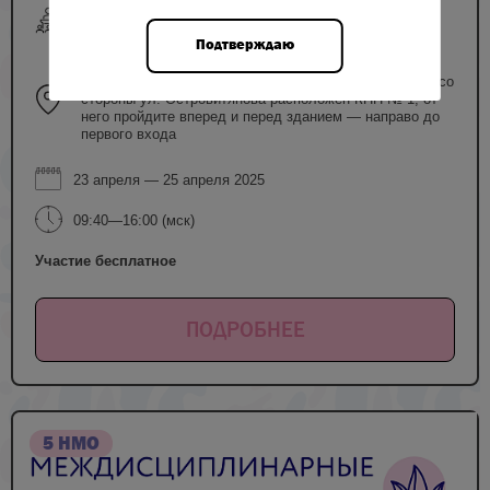
очный формат
Подтверждаю
г. Москва, ул. Академика Опарина, д. 4 ФГБУ "НМИЦ
АГП им. В.И. Кулакова" Схема прохода на Конгресс: со
стороны ул. Островитянова расположен КПП № 1, от
него пройдите вперед и перед зданием — направо до
первого входа
23 апреля — 25 апреля 2025
09:40—16:00 (мск)
Участие бесплатное
ПОДРОБНЕЕ
5 НМО