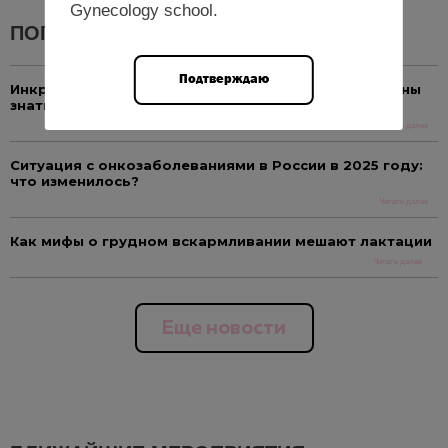
Gynecology school.
ПОПУЛЯРНЫЕ НОВОСТИ
Подтверждаю
Инкретины и репродуктивное здоровье: что должны
знать гинекологи
Читать далее
Ситуация с онкозаболеваниями в России в 2025 году:
что изменилось?
Читать далее
Как мифы о грудном вскармливании мешают лактации
Читать далее
Еще новости