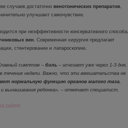
ве случаев достаточно
венотонических
препаратов
,
значительно улучшают самочувствие.
одится при неэффективности консервативного способа
чниковых вен
. Современная хирургия предлагает
рации, стентирование и лапароскопию.
 Главный симптом –
боль
– исчезает уже через 1-3 дня
,
в течение недели. Важно, что эти вмешательства не
ают нормальную функцию органов малого таза
,
я и вынашивания ребенка», – отмечает
специалист
.
на сайте