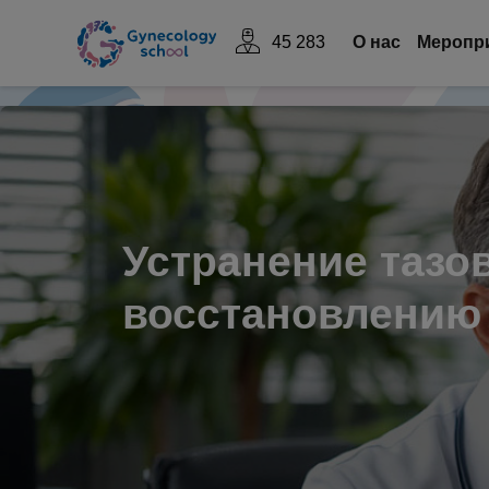
45 283
О нас
Mеропр
Устранение тазов
восстановлению