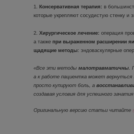
1.
Консервативная
терапия
:
в большинст
которые укрепляют сосудистую стенку и 
2.
Хирургическое лечение:
операция пров
а также
при
выраженном расширении яи
щадящие методы
: эндоваскулярные опе
«Все эти методы
малотравматичны
.
а к работе пациентка может вернуться 
просто купируют боль, а
в
осстанавлив
создавая условия для успешного зачати
Оригинальную
версию статьи
читайте