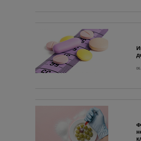
И
д
06
Ф
н
к