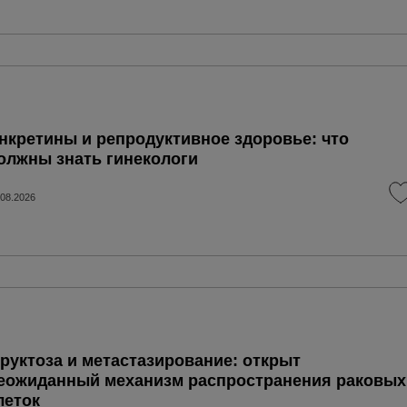
нкретины и репродуктивное здоровье: что
олжны знать гинекологи
.08.2026
руктоза и метастазирование: открыт
еожиданный механизм распространения раковых
леток