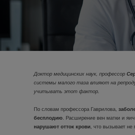
Доктор медицинских наук, профессор
Се
системы малого таза влияют на репроду
учитывать этот фактор.
По словам профессора Гаврилова,
забол
бесплодию
. Расширение вен матки и яич
наруша
ю
т отток крови
, что вызывает не