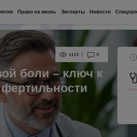
иятия
Право на жизнь
Эксперты
Новости
Спецпро
1113
0
ой боли – ключ к
 фертильности
#гин