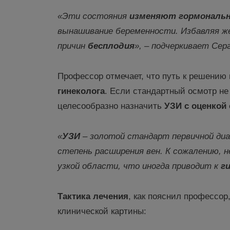
«Эти состояния
изменяют гормональ
вынашивание беременности
. Избавляя 
причин
бесплодия
», – подчеркивает Сер
Профессор отмечает, что путь к решению
гинеколога
. Если стандартный осмотр не 
целесообразно назначить
УЗИ с оценкой 
«
УЗИ
– золотой стандарт первичной диа
степень расширения вен. К сожалению,
узкой области, что иногда приводит к
г
Тактика лечения
, как пояснил профессор
клинической картины: