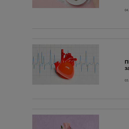
04
П
з
03