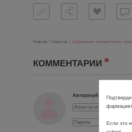
Главная
Новости
Устранение тазовой боли – кл
КОММЕНТАРИИ
0
Авторизуйтесь, чтобы о
Подтверди
фармацевт
Если это н
school.