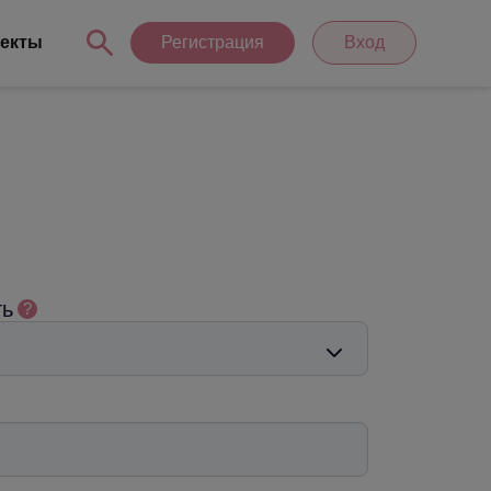
екты
Регистрация
Вход
ть
?