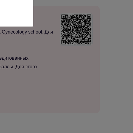
нты и архиву
Gynecology school. Для
редитованных
баллы. Для этого