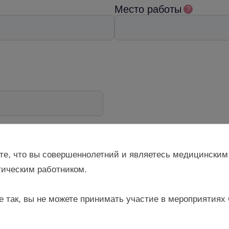
Место работы
?
те, что вы совершеннолетний и являетесь медицинским
ическим работником.
я материалов
и
Политикой обработки персональных данных
е так, вы не можете принимать участие в мероприятиях
ния от ресурса Gynecology school