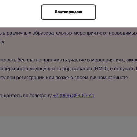
Подтверждаю
ool, вы получаете доступ ко всем материалам новостной ле
ь в различных образовательных мероприятиях, проводимых 
ту.
жность бесплатно принимать участие в мероприятиях, акк
прерывного медицинского образования (НМО), и получать 
у при регистрации или позже в своём личном кабинете.
ращайтесь по телефону
+7 (999) 894-83-41