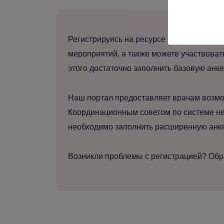
Регистрируясь на ресурсе Gynecology sch
мероприятий, а также можете участвоват
этого достаточно заполнить базовую анке
Наш портал предоставляет врачам возмо
Координационным советом по системе не
необходимо заполнить расширенную анкет
Возникли проблемы с регистрацией? Об