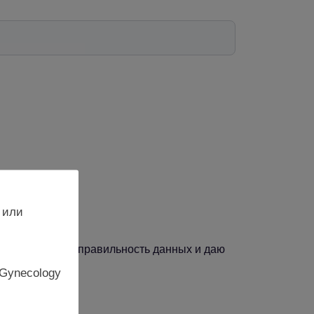
 или
, подтверждаю правильность данных и даю
 Gynecology