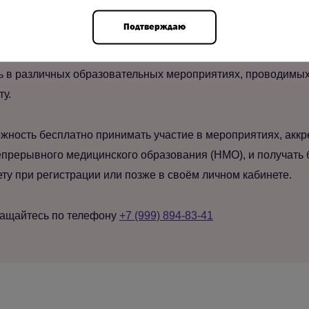
Подтверждаю
ool, вы получаете доступ ко всем материалам новостной ле
ь в различных образовательных мероприятиях, проводимых 
ту.
жность бесплатно принимать участие в мероприятиях, акк
прерывного медицинского образования (НМО), и получать 
у при регистрации или позже в своём личном кабинете.
ращайтесь по телефону
+7 (999) 894-83-41