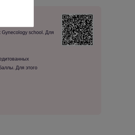
нты и архиву
Gynecology school. Для
редитованных
баллы. Для этого