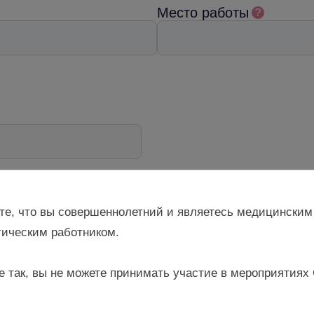
Место работы
?
те, что вы совершеннолетний и являетесь медицинским
ическим работником.
я материалов
и
Политикой обработки персональных данных
е так, вы не можете принимать участие в мероприятиях
ния от ресурса Gynecology school