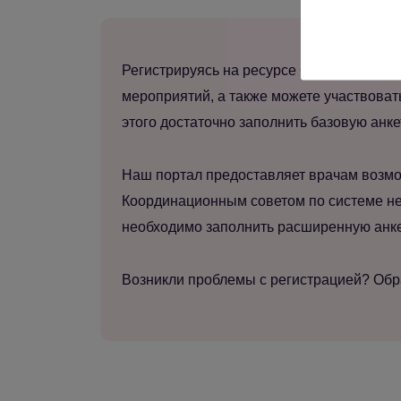
Регистрируясь на ресурсе Gynecology sch
мероприятий, а также можете участвоват
этого достаточно заполнить базовую анке
Наш портал предоставляет врачам возмо
Координационным советом по системе не
необходимо заполнить расширенную анкет
Возникли проблемы с регистрацией? Об