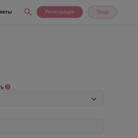
екты
Регистрация
Вход
ть
?