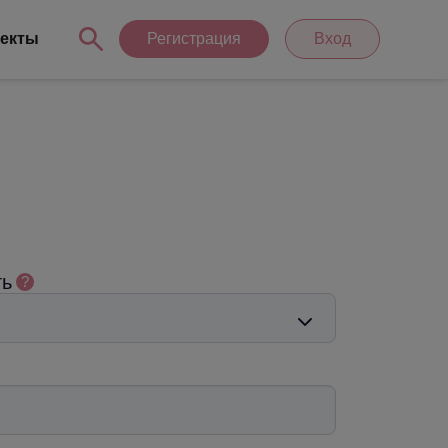
екты
Регистрация
Вход
ть
?