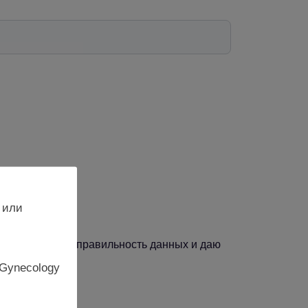
 или
, подтверждаю правильность данных и даю
 Gynecology