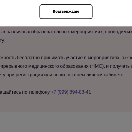
Подтверждаю
ool, вы получаете доступ ко всем материалам новостной ле
ь в различных образовательных мероприятиях, проводимых 
ту.
жность бесплатно принимать участие в мероприятиях, акк
прерывного медицинского образования (НМО), и получать 
у при регистрации или позже в своём личном кабинете.
ращайтесь по телефону
+7 (999) 894-83-41