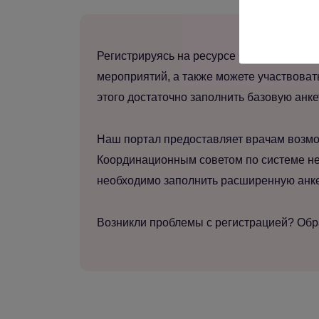
Регистрируясь на ресурсе Gynecology sch
мероприятий, а также можете участвоват
этого достаточно заполнить базовую анке
Наш портал предоставляет врачам возмо
Координационным советом по системе не
необходимо заполнить расширенную анкет
Возникли проблемы с регистрацией? Об