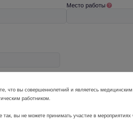
Место работы
?
те, что вы совершеннолетний и являетесь медицинским
ическим работником.
я материалов
и
Политикой обработки персональных данных
е так, вы не можете принимать участие в мероприятиях
ния от ресурса Gynecology school