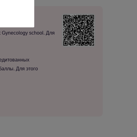
нты и архиву
Gynecology school. Для
редитованных
баллы. Для этого