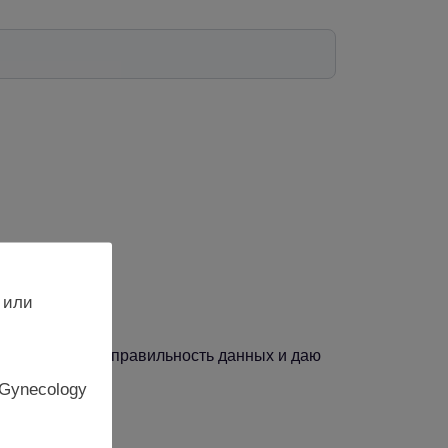
 или
, подтверждаю правильность данных и даю
 Gynecology