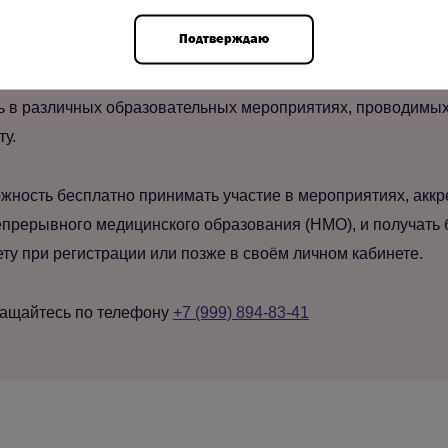
Подтверждаю
ool, вы получаете доступ ко всем материалам новостной ле
ь в различных образовательных мероприятиях, проводимых 
ту.
жность бесплатно принимать участие в мероприятиях, акк
прерывного медицинского образования (НМО), и получать 
у при регистрации или позже в своём личном кабинете.
ращайтесь по телефону
+7 (999) 894-83-41