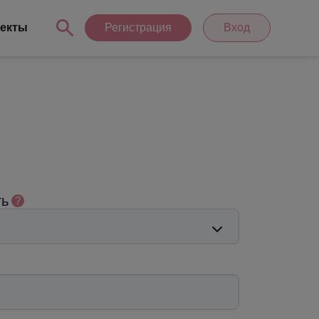
екты
Регистрация
Вход
ть
?