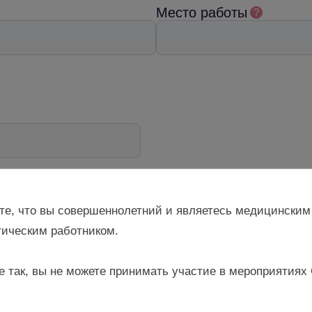
Место работы
?
те, что вы совершеннолетний и являетесь медицинским
ическим работником.
я материалов
и
Политикой обработки персональных данных
е так, вы не можете принимать участие в мероприятиях
ния от ресурса Gynecology school