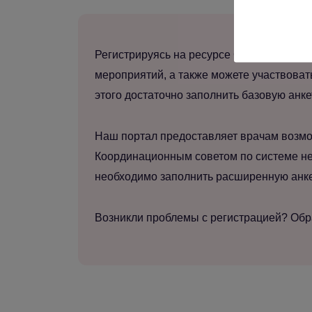
Регистрируясь на ресурсе Gynecology sch
мероприятий, а также можете участвоват
этого достаточно заполнить базовую анке
Наш портал предоставляет врачам возмо
Координационным советом по системе не
необходимо заполнить расширенную анкет
Возникли проблемы с регистрацией? Об