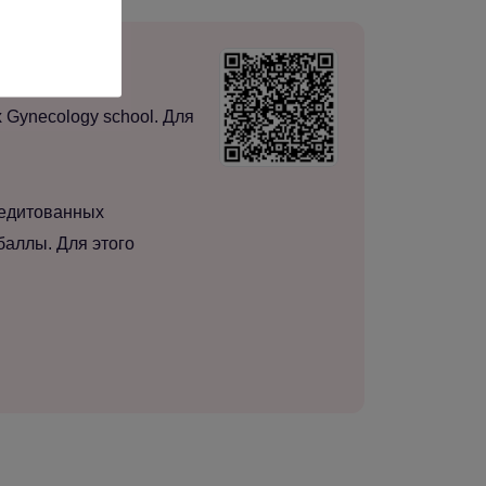
нты и архиву
Gynecology school. Для
редитованных
баллы. Для этого