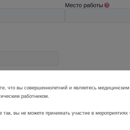
Место работы
?
те, что вы совершеннолетний и являетесь медицинским
ическим работником.
я материалов
и
Политикой обработки персональных данных
е так, вы не можете принимать участие в мероприятиях
ния от ресурса Gynecology school