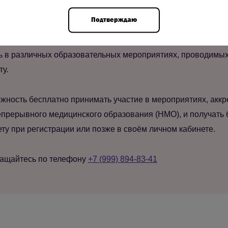
Подтверждаю
ool, вы получаете доступ ко всем материалам новостной ле
ь в различных образовательных мероприятиях, проводимых 
ту.
жность бесплатно принимать участие в мероприятиях, акк
прерывного медицинского образования (НМО), и получать 
у при регистрации или позже в своём личном кабинете.
ращайтесь по телефону
+7 (999) 894-83-41