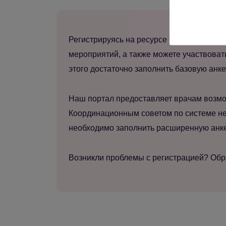
Регистрируясь на ресурсе Gynecology sch
мероприятий, а также можете участвоват
этого достаточно заполнить базовую анке
Наш портал предоставляет врачам возмо
Координационным советом по системе не
необходимо заполнить расширенную анкет
Возникли проблемы с регистрацией? Об