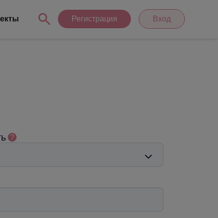
екты
Регистрация
Вход
ть
?