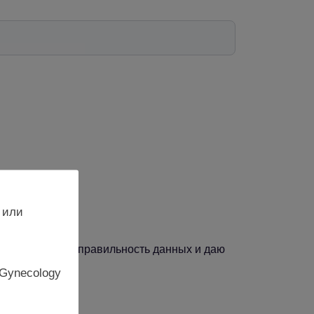
 или
, подтверждаю правильность данных и даю
 Gynecology