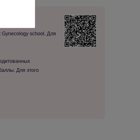
нты и архиву
Gynecology school. Для
редитованных
баллы. Для этого