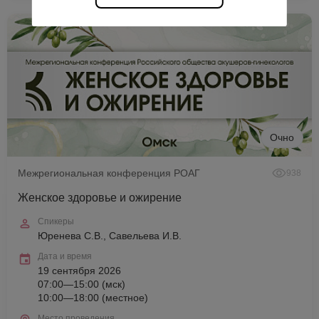
Очно
Межрегиональная конференция РОАГ
938
Женское здоровье и ожирение
Спикеры
Юренева С.В., Савельева И.В.
Дата и время
19 сентября 2026
07:00—15:00 (мск)
10:00—18:00 (местное)
Место проведения