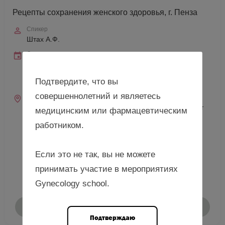
Рецепты сохранения женского здоровья, г. Пенза
Спикер
Штах А.Ф.
Дата и время
18 сентября 2026
10:00—18:00 (мск)
Подтвердите, что вы
10:00—18:00 (местное)
совершеннолетний и являетесь
Место проведения
г. Пенза, ул. Лермонтова, д. 3 (Медицинский институт
медицинским или фармацевтическим
ФГБОУ ВО «ПГУ»)
работником.
Если это не так, вы не можете
принимать участие в мероприятиях
Gynecology school.
Подробнее
Подтверждаю