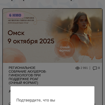
6 НМО
РЕГИОНАЛЬНОЕ
2 991
0
СОБРАНИЕ АКУШЕРОВ-
ГИНЕКОЛОГОВ ПРИ
ПОДДЕРЖКЕ РОАГ
(ОЧНЫЙ ФОРМАТ)
Акушерский практикум, г. Омск
Подтвердите, что вы
Куклина Л.В., Богданова О.Н., Друк И.В., Деговцов Е.Н.,