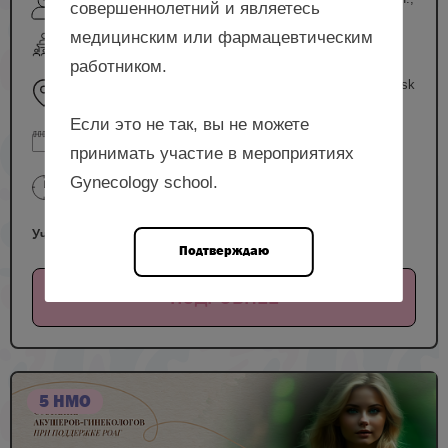
совершеннолетний и являетесь
Кривчик Г.В. и др.
медицинским или фармацевтическим
очный формат
работником.
г. Омск, набережная Тухачевского, д. 10, Cosmos Omsk
Hotel
Если это не так, вы не можете
09 октября 2025
принимать участие в мероприятиях
07:00—15:00 (мск)
Gynecology school.
10:00—18:00 (местное)
Участие бесплатное
Подтверждаю
ПОДРОБНЕЕ
5 НМО