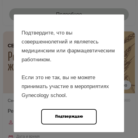
Подробнее
Подтвердите, что вы
совершеннолетний и являетесь
медицинским или фармацевтическим
работником.
Если это не так, вы не можете
Очно
принимать участие в мероприятиях
Gynecology school.
Сессия по обмену опытом при поддержке РОАГ
980
Рецепты сохранения женского здоровья, г. Пенза
Подтверждаю
Спикер
Штах А.Ф.
Дата и время