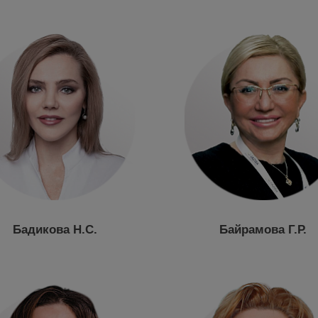
Бадикова Н.С.
Байрамова Г.Р.