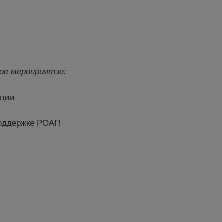
ое меропр
иятие:
ации
оддержке РОАГ!