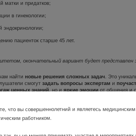
й матки и придатков;
ии в гинекологии;
й эндокринологии;
ению пациенток старше 45 лет.
митетом, окончательн
ый вариант будет представлен 
чам найти
новые решения сложных задач
. Это уника
Слушатели смогут
задать вопросы экспертам
и
поучас
агаж ценных знаний
, но и
яркие эмоции
от общения и о
пустите возможность усовершенствовать свои зн
те, что вы совершеннолетний и являетесь медицинским
ическим работником.
ТЕЛИ
е так, вы не можете принимать участие в мероприятиях