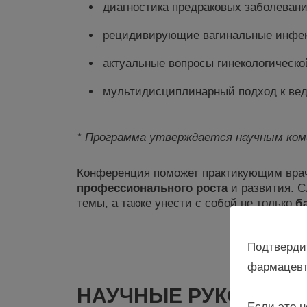
диагностика предраковых заболевани
рецидивирующие вагинальные инфекц
актуальные вопросы гинекологическо
мультидисциплинарный подход к вед
* Программа утверждается научным ко
Конференция поможет практикующим вра
профессионального роста
и развития. 
темы, а также унести с собой не только
б
Не у
Подтверди
фармацевт
НАУЧНЫЕ РУКОВОДИ
Если это н