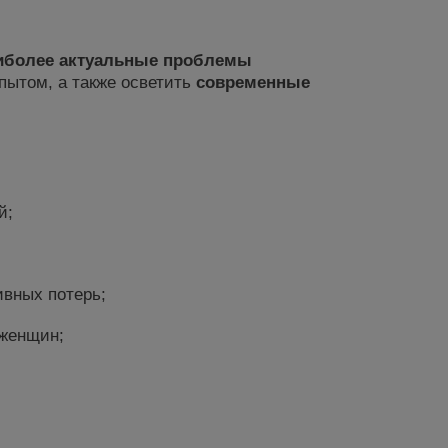
иболее актуальные проблемы
пытом, а также осветить
современные
й;
вных потерь;
 женщин;
;