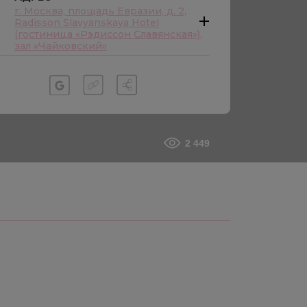
г. Москва, площадь Евразии, д. 2,
Radisson Slavyanskaya Hotel
(гостиница «Рэдиссон Славянская»),
зал «Чайковский»
2 449