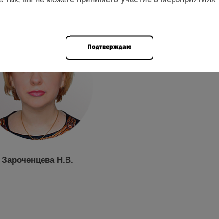
Подтверждаю
Зароченцева Н.В.