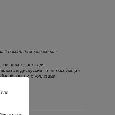
за
2 недели до мероприятия.
льная возможность для
твовать
в дискуссии
на интересующие
бмена опытом с коллегами.
ания!
 или
 Gynecology